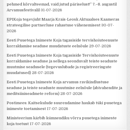
pehmed kõrvalteemad, vaid jutud päriselust!” 7.–8. augustil
Arvamusfestivalil
31-07-2026
EPIKoja tegevjuht Maarja Krais-Leosk Aktuaalses Kaameras
strateegilise partnerluse rahastuse vähenemisest
30-07-
2026
Eesti Puuetega Inimeste Koja tagasiside tervishoiuteenuste
korraldamise seaduse muudatuste eelnõule
29-07-2026
Eesti Puuetega Inimeste Koja tagasiside Tervishoiuteenuste
korraldamise seaduse ja sellega seonduvalt teiste seaduste
muutmise seadusele (tegevuslubade ja registreeringute
muudatused)
28-07-2026
Eesti Puuetega Inimeste Koja arvamus ravikindlustuse
seaduse ja teiste seaduste muutmise eelnõule (abivahendite ja
meditsiiniseadmete reform)
28-07-2026
Postimees: Kaitsekulude suurendamine haukab tüki puuetega
inimeste toetamisest
17-07-2026
Ministeerium kärbib kümnendiku võrra puuetega inimeste
koja toetust
17-07-2026