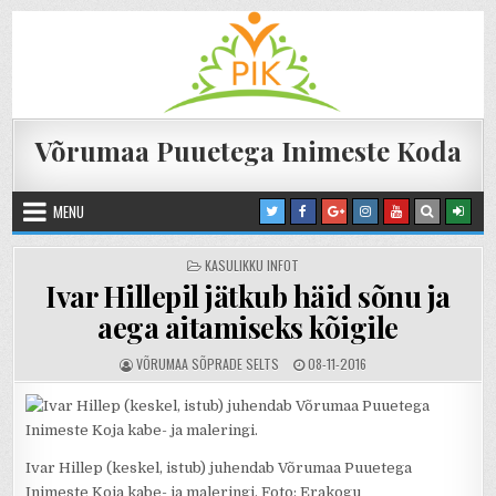
Skip to content
Võrumaa Puuetega Inimeste Koda
MENU
POSTED IN
KASULIKKU INFOT
Ivar Hillepil jätkub häid sõnu ja
aega aitamiseks kõigile
AUTHOR:
PUBLISHED DATE:
VÕRUMAA SÕPRADE SELTS
08-11-2016
Ivar Hillep (keskel, istub) juhendab Võrumaa Puuetega
Inimeste Koja kabe- ja maleringi.
Foto
:
Erakogu