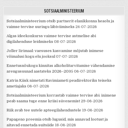
SOTSIAALMINISTEERIUM
Sotsiaalministeerium otsib partnerit elanikkonna heaolu ja
vaimse tervise uuringu läbiviimiseks
24-07-2026
Algas ideekonkurss vaimse tervise astmelise abi
digilahenduse leidmiseks
08-07-2026
Joller Iirimaal: vaesuses kasvamine mõjutab inimese
võimalusi kogu elu jooksul
07-07-2026
Ennetusnõukogu kinnitas alkoholitarvitamise vähendamise
arengusuunad aastateks 2026–2035
06-07-2026
Katrin Kiisk nimetati Ravimiameti peadirektoriks teiseks
ametiajaks
06-07-2026
Sotsiaalministeerium korrastab vaimse tervise abi: inimene
peab saama tuge enne kriisi süvenemist
29-06-2026
Riik avab tee uutele apteegilahendustele
19-06-2026
Papageno preemia otsib lugusid, mis annavad lootust ja
aitavad ennetada suitsiide
18-06-2026