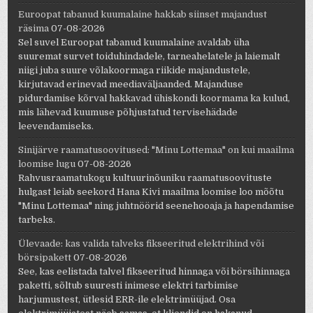
Euroopat tabanud kuumalaine hakkab siinset majandust
räsima
07-08-2026
Sel suvel Euroopat tabanud kuumalaine avaldab üha
suuremat survet toiduhindadele, tarneahelatele ja laiemalt
niigi juba suure võlakoormaga riikide majandustele,
kirjutavad erinevad meediaväljaanded. Majanduse
pidurdamise kõrval hakkavad ühiskondi koormama ka kulud,
mis lähevad kuumuse põhjustatud tervisehädade
leevendamiseks.
Sinijärve raamatusoovitused: "Minu Lottemaa" on kui maailma
loomise lugu
07-08-2026
Rahvusraamatukogu kultuurinõuniku raamatusoovituste
hulgast leiab seekord Hana Kivi maailma loomise loo mõõtu
"Minu Lottemaa" ning juhtnöörid seenehooaja ja hapendamise
tarbeks.
Ülevaade: kas valida talveks fikseeritud elektrihind või
börsipakett
07-08-2026
See, kas eelistada talvel fikseeritud hinnaga või börsihinnaga
paketti, sõltub suuresti inimese elektri tarbimise
harjumustest, ütlesid ERR-ile elektrimüüjad. Osa