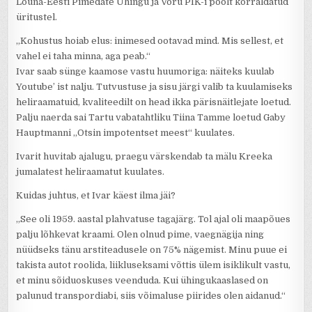
Lõuna-Eesti Pimedate Ühingu ja Võru PIK-i poolt korraldatud
üritustel.
„Kohustus hoiab elus: inimesed ootavad mind. Mis sellest, et
vahel ei taha minna, aga peab.“
Ivar saab sünge kaamose vastu huumoriga: näiteks kuulab
Youtube’ ist nalju. Tutvustuse ja sisu järgi valib ta kuulamiseks
heliraamatuid, kvaliteedilt on head ikka pärisnäitlejate loetud.
Palju naerda sai Tartu vabatahtliku Tiina Tamme loetud Gaby
Hauptmanni „Otsin impotentset meest“ kuulates.
Ivarit huvitab ajalugu, praegu värskendab ta mälu Kreeka
jumalatest heliraamatut kuulates.
Kuidas juhtus, et Ivar käest ilma jäi?
„See oli 1959. aastal plahvatuse tagajärg. Tol ajal oli maapõues
palju lõhkevat kraami. Olen olnud pime, vaegnägija ning
nüüdseks tänu arstiteadusele on 75% nägemist. Minu puue ei
takista autot roolida, liikluseksami võttis ülem isiklikult vastu,
et minu sõiduoskuses veenduda. Kui ühingukaaslased on
palunud transpordiabi, siis võimaluse piirides olen aidanud.“