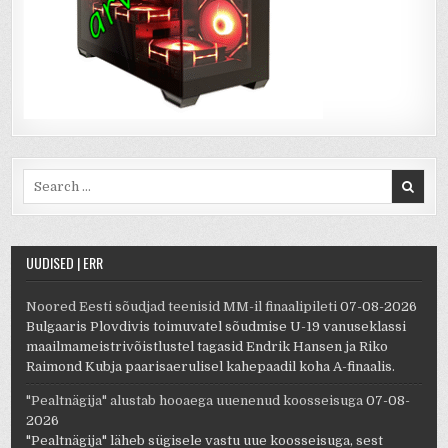
Search for:
UUDISED | ERR
Noored Eesti sõudjad teenisid MM-il finaalipileti
07-08-2026
Bulgaaris Plovdivis toimuvatel sõudmise U-19 vanuseklassi
maailmameistrivõistlustel tagasid Endrik Hansen ja Riko
Raimond Kubja paarisaerulisel kahepaadil koha A-finaalis.
"Pealtnägija" alustab hooaega uuenenud koosseisuga
07-08-
2026
"Pealtnägija" läheb sügisele vastu uue koosseisuga, sest