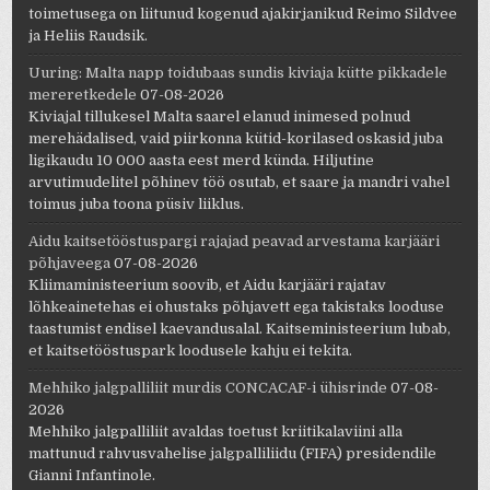
toimetusega on liitunud kogenud ajakirjanikud Reimo Sildvee
ja Heliis Raudsik.
Uuring: Malta napp toidubaas sundis kiviaja kütte pikkadele
mereretkedele
07-08-2026
Kiviajal tillukesel Malta saarel elanud inimesed polnud
merehädalised, vaid piirkonna kütid-korilased oskasid juba
ligikaudu 10 000 aasta eest merd künda. Hiljutine
arvutimudelitel põhinev töö osutab, et saare ja mandri vahel
toimus juba toona püsiv liiklus.
Aidu kaitsetööstuspargi rajajad peavad arvestama karjääri
põhjaveega
07-08-2026
Kliimaministeerium soovib, et Aidu karjääri rajatav
lõhkeainetehas ei ohustaks põhjavett ega takistaks looduse
taastumist endisel kaevandusalal. Kaitseministeerium lubab,
et kaitsetööstuspark loodusele kahju ei tekita.
Mehhiko jalgpalliliit murdis CONCACAF-i ühisrinde
07-08-
2026
Mehhiko jalgpalliliit avaldas toetust kriitikalaviini alla
mattunud rahvusvahelise jalgpalliliidu (FIFA) presidendile
Gianni Infantinole.