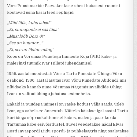
Võru Pensionäride Päevakeskuse ühest hubasest ruumist
kostavad üsna hasartsed repliigid:
„Võid lüüa, kuhu tahad“
„Ei, sinnapoole ei saa lüüa“
„Must lööb Dora 6!“
„See on huumor…“
„Ei, see on tõsine mäng“
Koos on Võrumaa Puuetega Inimeste Koja (PIK) kabe- ja
maleringi tuumik Ivar Hillepi juhendamisel.
1956. aastal moodustati Võrru Tartu Pimedate Ühingu Võru
osakond. 1996. aastal asutas Ivar Võru Pimedate Abifondi, mis
nüüdseks kannab nime Võrumaa Nägemisinvaliidide Ühing.
Ivar on valitud ühingu juhatuse esimeheks.
Eakaid ja puudega inimesi on raske kodust välja saada, ütleb
Ivar, aga vahel see õnnestub. Näiteks käiakse igal aastal Tartu
kurtidega sõpruskohtumisel kabes, males ja paar korda
Tartumaa kabe esivõistlustel. Suvel veedetakse nädal Elvas
Eesti Invaspordi Liidu spordi- ja puhkelaagris ning osaletakse