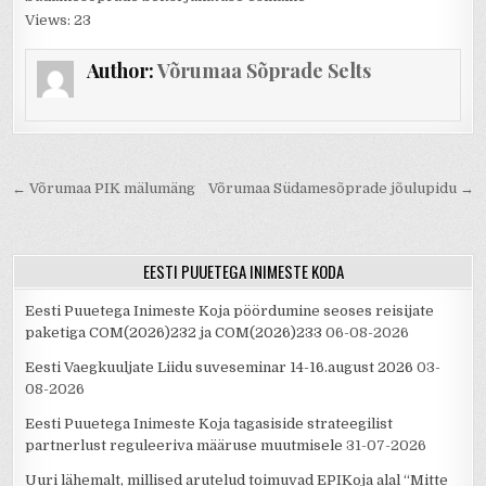
Views: 23
Author:
Võrumaa Sõprade Selts
Navigeerimine
← Võrumaa PIK mälumäng
Võrumaa Südamesõprade jõulupidu →
EESTI PUUETEGA INIMESTE KODA
Eesti Puuetega Inimeste Koja pöördumine seoses reisijate
paketiga COM(2026)232 ja COM(2026)233
06-08-2026
Eesti Vaegkuuljate Liidu suveseminar 14-16.august 2026
03-
08-2026
Eesti Puuetega Inimeste Koja tagasiside strateegilist
partnerlust reguleeriva määruse muutmisele
31-07-2026
Uuri lähemalt, millised arutelud toimuvad EPIKoja alal “Mitte