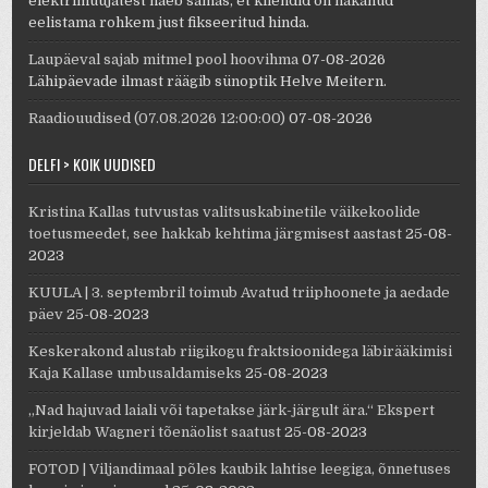
elektrimüüjatest näeb samas, et kliendid on hakanud
eelistama rohkem just fikseeritud hinda.
Laupäeval sajab mitmel pool hoovihma
07-08-2026
Lähipäevade ilmast räägib sünoptik Helve Meitern.
Raadiouudised (07.08.2026 12:00:00)
07-08-2026
DELFI > KÕIK UUDISED
Kristina Kallas tutvustas valitsuskabinetile väikekoolide
toetusmeedet, see hakkab kehtima järgmisest aastast
25-08-
2023
KUULA | 3. septembril toimub Avatud triiphoonete ja aedade
päev
25-08-2023
Keskerakond alustab riigikogu fraktsioonidega läbirääkimisi
Kaja Kallase umbusaldamiseks
25-08-2023
„Nad hajuvad laiali või tapetakse järk-järgult ära.“ Ekspert
kirjeldab Wagneri tõenäolist saatust
25-08-2023
FOTOD | Viljandimaal põles kaubik lahtise leegiga, õnnetuses