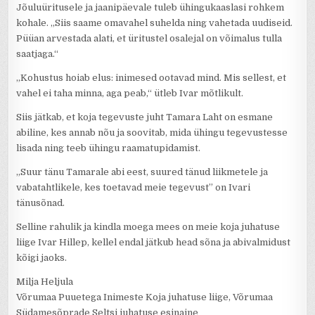
Jõuluüritusele ja jaanipäevale tuleb ühingukaaslasi rohkem
kohale. „Siis saame omavahel suhelda ning vahetada uudiseid.
Püüan arvestada alati, et üritustel osalejal on võimalus tulla
saatjaga.“
„Kohustus hoiab elus: inimesed ootavad mind. Mis sellest, et
vahel ei taha minna, aga peab,“ ütleb Ivar mõtlikult.
Siis jätkab, et koja tegevuste juht Tamara Laht on esmane
abiline, kes annab nõu ja soovitab, mida ühingu tegevustesse
lisada ning teeb ühingu raamatupidamist.
„Suur tänu Tamarale abi eest, suured tänud liikmetele ja
vabatahtlikele, kes toetavad meie tegevust” on Ivari
tänusõnad.
Selline rahulik ja kindla moega mees on meie koja juhatuse
liige Ivar Hillep, kellel endal jätkub head sõna ja abivalmidust
kõigi jaoks.
Milja Heljula
Võrumaa Puuetega Inimeste Koja juhatuse liige, Võrumaa
Südamesõprade Seltsi juhatuse esinaine