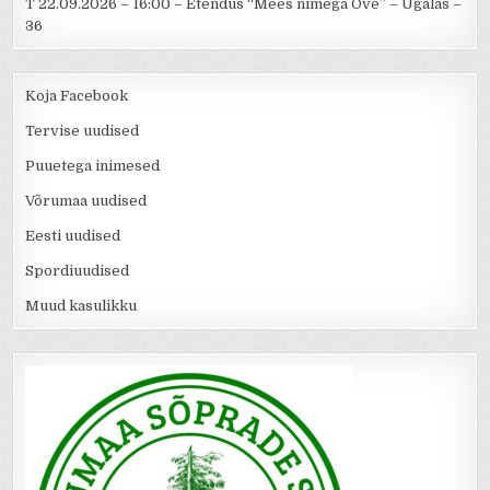
T 22.09.2026 – 16:00 – Etendus “Mees nimega Ove” – Ugalas –
36
Koja Facebook
Tervise uudised
Puuetega inimesed
Võrumaa uudised
Eesti uudised
Spordiuudised
Muud kasulikku