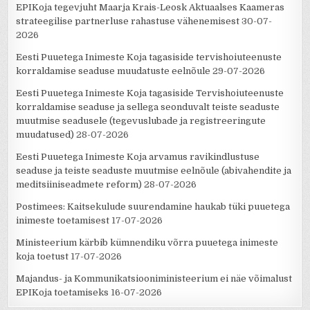
EPIKoja tegevjuht Maarja Krais-Leosk Aktuaalses Kaameras
strateegilise partnerluse rahastuse vähenemisest
30-07-
2026
Eesti Puuetega Inimeste Koja tagasiside tervishoiuteenuste
korraldamise seaduse muudatuste eelnõule
29-07-2026
Eesti Puuetega Inimeste Koja tagasiside Tervishoiuteenuste
korraldamise seaduse ja sellega seonduvalt teiste seaduste
muutmise seadusele (tegevuslubade ja registreeringute
muudatused)
28-07-2026
Eesti Puuetega Inimeste Koja arvamus ravikindlustuse
seaduse ja teiste seaduste muutmise eelnõule (abivahendite ja
meditsiiniseadmete reform)
28-07-2026
Postimees: Kaitsekulude suurendamine haukab tüki puuetega
inimeste toetamisest
17-07-2026
Ministeerium kärbib kümnendiku võrra puuetega inimeste
koja toetust
17-07-2026
Majandus- ja Kommunikatsiooniministeerium ei näe võimalust
EPIKoja toetamiseks
16-07-2026