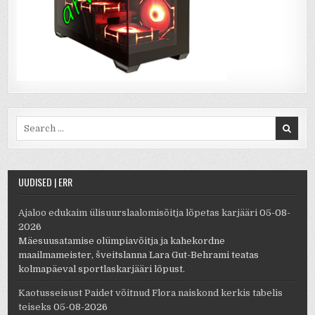
Search for:
UUDISED | ERR
Ajaloo edukaim ülisuurslaalomisõitja lõpetas karjääri
05-08-
2026
Mäesuusatamise olümpiavõitja ja kahekordne
maailmameister, šveitslanna Lara Gut-Behrami teatas
kolmapäeval sportlaskarjääri lõpust.
Kaotusseisust Paidet võitnud Flora naiskond kerkis tabelis
teiseks
05-08-2026