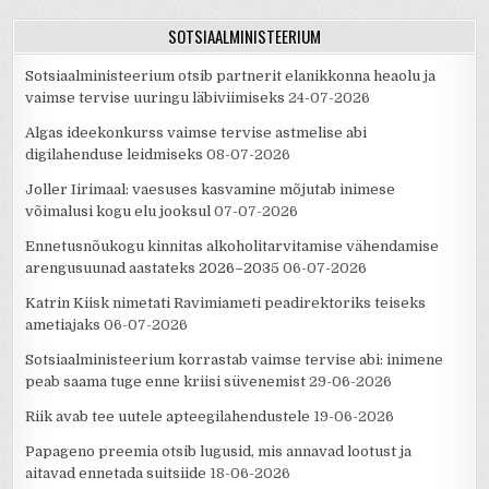
SOTSIAALMINISTEERIUM
Sotsiaalministeerium otsib partnerit elanikkonna heaolu ja
vaimse tervise uuringu läbiviimiseks
24-07-2026
Algas ideekonkurss vaimse tervise astmelise abi
digilahenduse leidmiseks
08-07-2026
Joller Iirimaal: vaesuses kasvamine mõjutab inimese
võimalusi kogu elu jooksul
07-07-2026
Ennetusnõukogu kinnitas alkoholitarvitamise vähendamise
arengusuunad aastateks 2026–2035
06-07-2026
Katrin Kiisk nimetati Ravimiameti peadirektoriks teiseks
ametiajaks
06-07-2026
Sotsiaalministeerium korrastab vaimse tervise abi: inimene
peab saama tuge enne kriisi süvenemist
29-06-2026
Riik avab tee uutele apteegilahendustele
19-06-2026
Papageno preemia otsib lugusid, mis annavad lootust ja
aitavad ennetada suitsiide
18-06-2026