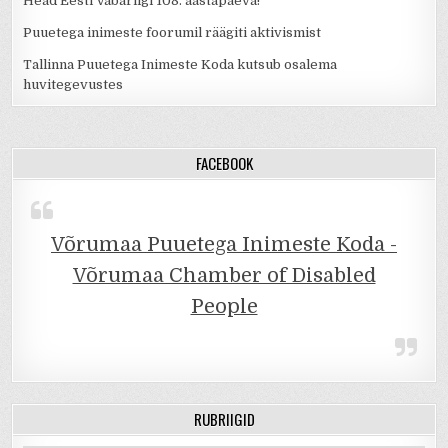
Head Eesti Vabariigi 108. aastapäeva!
Puuetega inimeste foorumil räägiti aktivismist
Tallinna Puuetega Inimeste Koda kutsub osalema
huvitegevustes
FACEBOOK
Võrumaa Puuetega Inimeste Koda -
Võrumaa Chamber of Disabled
People
RUBRIIGID