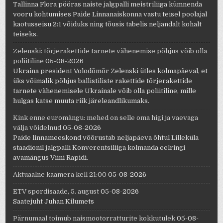
Tallinna Flora pööras naiste jalgpalli meistriliiga kümnenda
vooru kohtumises Paide Linnanaiskonna vastu teisel poolajal
kaotusseisu 2:1 võiduks ning tõusis tabelis neljandalt kohalt
teiseks.
Zelenski: tõrjerakettide tarnete vähenemise põhjus võib olla
poliitiline
05-08-2026
Ukraina president Volodõmõr Zelenski ütles kolmapäeval, et
üks võimalik põhjus ballistiliste rakettide tõrjerakettide
tarnete vähenemisele Ukrainale võib olla poliitiline, mille
hulgas katse muuta riik järeleandlikumaks.
Kink enne euromängu: mehed on selle oma higi ja vaevaga
välja võidelnud
05-08-2026
Paide linnameeskond võõrustab neljapäeva õhtul Lilleküla
staadionil jalgpalli Konverentsiliiga kolmanda eelringi
avamängus Viini Rapidi.
Aktuaalne kaamera kell 21:00
05-08-2026
ETV spordisaade, 5. august
05-08-2026
Saatejuht Juhan Kilumets
Pärnumaal toimub naismootorratturite kokkutulek
05-08-