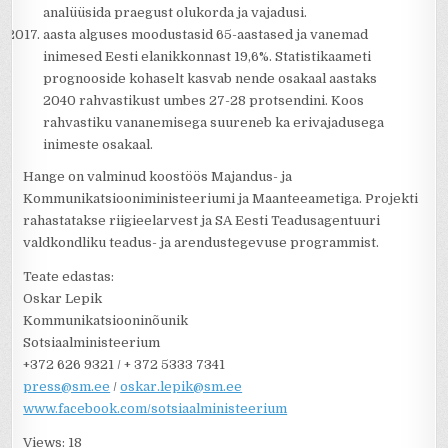
analüüsida praegust olukorda ja vajadusi.
aasta alguses moodustasid 65-aastased ja vanemad
inimesed Eesti elanikkonnast 19,6%. Statistikaameti
prognooside kohaselt kasvab nende osakaal aastaks
2040 rahvastikust umbes 27-28 protsendini. Koos
rahvastiku vananemisega suureneb ka erivajadusega
inimeste osakaal.
Hange on valminud koostöös Majandus- ja
Kommunikatsiooniministeeriumi ja Maanteeametiga. Projekti
rahastatakse riigieelarvest ja SA Eesti Teadusagentuuri
valdkondliku teadus- ja arendustegevuse programmist.
Teate edastas:
Oskar Lepik
Kommunikatsiooninõunik
Sotsiaalministeerium
+372 626 9321 / + 372 5333 7341
press@sm.ee
/
oskar.lepik@sm.ee
www.facebook.com/sotsiaalministeerium
Views: 18