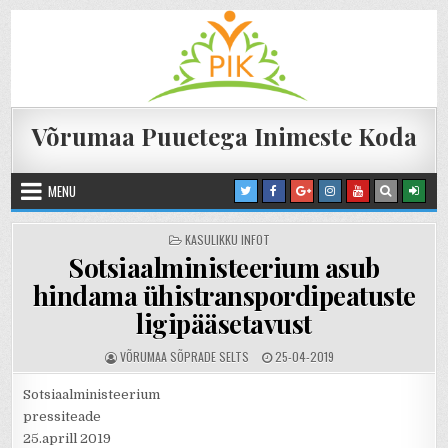
Skip to content
Võrumaa Puuetega Inimeste Koda
MENU
POSTED IN
KASULIKKU INFOT
Sotsiaalministeerium asub
hindama ühistranspordipeatuste
ligipääsetavust
AUTHOR:
PUBLISHED DATE:
VÕRUMAA SÕPRADE SELTS
25-04-2019
Sotsiaalministeerium
pressiteade
25.aprill 2019