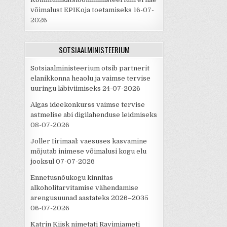
võimalust EPIKoja toetamiseks
16-07-
2026
SOTSIAALMINISTEERIUM
Sotsiaalministeerium otsib partnerit
elanikkonna heaolu ja vaimse tervise
uuringu läbiviimiseks
24-07-2026
Algas ideekonkurss vaimse tervise
astmelise abi digilahenduse leidmiseks
08-07-2026
Joller Iirimaal: vaesuses kasvamine
mõjutab inimese võimalusi kogu elu
jooksul
07-07-2026
Ennetusnõukogu kinnitas
alkoholitarvitamise vähendamise
arengusuunad aastateks 2026–2035
06-07-2026
Katrin Kiisk nimetati Ravimiameti