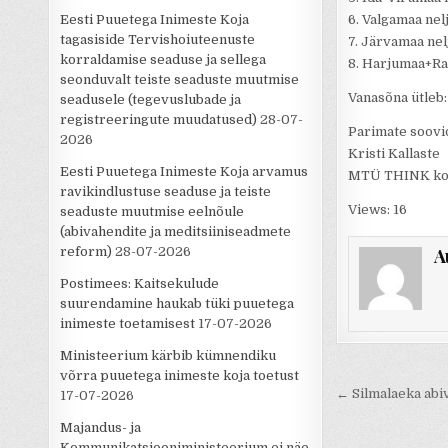
Eesti Puuetega Inimeste Koja
6. Valgamaa nelj
tagasiside Tervishoiuteenuste
7. Järvamaa nel
korraldamise seaduse ja sellega
8. Harjumaa+Rap
seonduvalt teiste seaduste muutmise
Vanasõna ütleb:
seadusele (tegevuslubade ja
registreeringute muudatused)
28-07-
Parimate soovi
2026
Kristi Kallaste
Eesti Puuetega Inimeste Koja arvamus
MTÜ THINK koo
ravikindlustuse seaduse ja teiste
Views: 16
seaduste muutmise eelnõule
(abivahendite ja meditsiiniseadmete
reform)
28-07-2026
A
Postimees: Kaitsekulude
suurendamine haukab tüki puuetega
inimeste toetamisest
17-07-2026
Ministeerium kärbib kümnendiku
võrra puuetega inimeste koja toetust
Navigee
← Silmalaeka abi
17-07-2026
Majandus- ja
Kommunikatsiooniministeerium ei näe