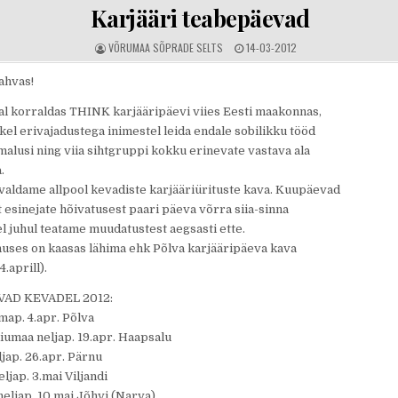
Karjääri teabepäevad
AUTHOR:
PUBLISHED DATE:
VÕRUMAA SÕPRADE SELTS
14-03-2012
ahvas!
l korraldas THINK karjääripäevi viies Eesti maakonnas,
kel erivajadustega inimestel leida endale sobilikku tööd
alusi ning viia sihtgruppi kokku erinevate vastava ala
.
valdame allpool kevadiste karjääriürituste kava. Kuupäevad
t esinejate hõivatusest paari päeva võrra siia-sinna
el juhul teatame muudatustest aegsasti ette.
nuses on kaasas lähima ehk Põlva karjääripäeva kava
.aprill).
AD KEVADEL 2012:
map. 4.apr. Põlva
umaa neljap. 19.apr. Haapsalu
jap. 26.apr. Pärnu
eljap. 3.mai Viljandi
neljap. 10.mai Jõhvi (Narva)