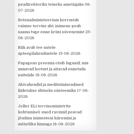
peadirektoriks teiseks ametiajaks
06-
07-2026
Sotsiaalministeerium korrastab
vaimse tervise abi: inimene peab
saama tuge enne kriisi süvenemist
29-
06-2026
Riik avab tee uutele
apteegilahendustele
19-06-2026
Papageno preemia otsib lugusid, mis
annavad lootust ja aitavad ennetada
suitsiide
18-06-2026
Abivahendid ja meditsiiniseadmed
liidetakse ühtseks süsteemiks
17-06-
2026
Joller ELi terviseministrite
kohtumisel: uued ravimid peavad
jõudma inimesteni kiiremini ja
mõistliku hinnaga
16-06-2026