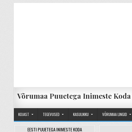
Skip to content
Võrumaa Puuetega Inimeste Koda
KOJAST
TEGEVUSED
KASULIKKU
VÕRUMAA LINGID
EESTI PUUETEGA INIMESTE KODA