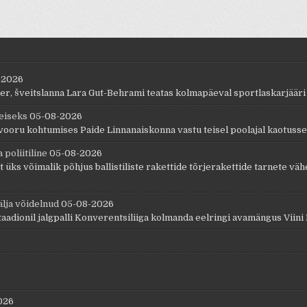
-2026
, šveitslanna Lara Gut-Behrami teatas kolmapäeval sportlaskarjääri 
teiseks
05-08-2026
vooru kohtumises Paide Linnanaiskonna vastu teisel poolajal kaotusseis
poliitiline
05-08-2026
ks võimalik põhjus ballistiliste rakettide tõrjerakettide tarnete vähen
lja võidelnud
05-08-2026
aadionil jalgpalli Konverentsiliiga kolmanda eelringi avamängus Viini 
026