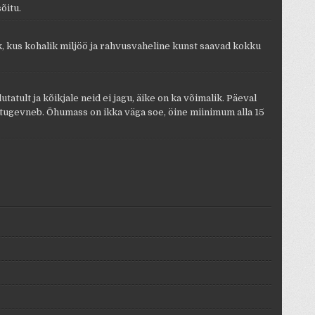
õitu.
k, kus kohalik miljöö ja rahvusvaheline kunst saavad kokku
tult ja kõikjale neid ei jagu, äike on ka võimalik. Päeval
tugevneb. Õhumass on ikka väga soe, öine miinimum alla 15