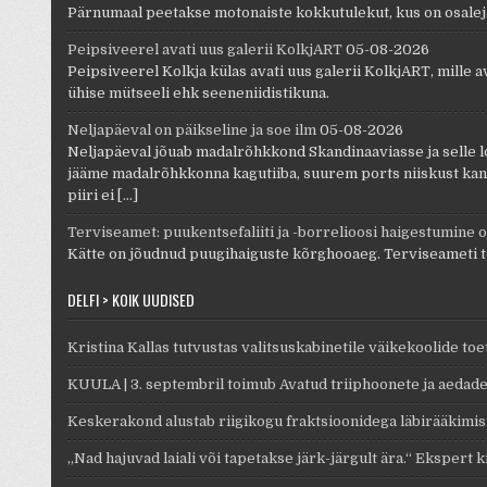
Pärnumaal peetakse motonaiste kokkutulekut, kus on osaleja
Peipsiveerel avati uus galerii KolkjART
05-08-2026
Peipsiveerel Kolkja külas avati uus galerii KolkjART, mille 
ühise mütseeli ehk seeneniidistikuna.
Neljapäeval on päikseline ja soe ilm
05-08-2026
Neljapäeval jõuab madalrõhkkond Skandinaaviasse ja selle lohk
jääme madalrõhkkonna kagutiiba, suurem ports niiskust kand
piiri ei […]
Terviseamet: puukentsefaliiti ja -borrelioosi haigestumine 
Kätte on jõudnud puugihaiguste kõrghooaeg. Terviseameti tea
DELFI > KÕIK UUDISED
Kristina Kallas tutvustas valitsuskabinetile väikekoolide t
KUULA | 3. septembril toimub Avatud triiphoonete ja aedad
Keskerakond alustab riigikogu fraktsioonidega läbirääkimi
„Nad hajuvad laiali või tapetakse järk-järgult ära.“ Ekspert 