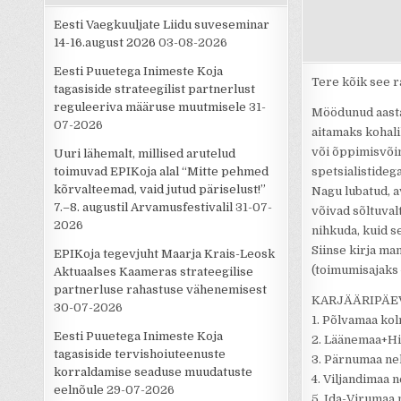
Eesti Vaegkuuljate Liidu suveseminar
14-16.august 2026
03-08-2026
Eesti Puuetega Inimeste Koja
Tere kõik see r
tagasiside strateegilist partnerlust
reguleeriva määruse muutmisele
31-
Möödunud aasta
07-2026
aitamaks kohali
või õppimisvõim
Uuri lähemalt, millised arutelud
toimuvad EPIKoja alal “Mitte pehmed
spetsialistidega
kõrvalteemad, vaid jutud päriselust!”
Nagu lubatud, a
7.–8. augustil Arvamusfestivalil
31-07-
võivad sõltuval
2026
nihkuda, kuid s
Siinse kirja ma
EPIKoja tegevjuht Maarja Krais-Leosk
(toimumisajaks 4
Aktuaalses Kaameras strateegilise
partnerluse rahastuse vähenemisest
KARJÄÄRIPÄEV
30-07-2026
1. Põlvamaa kol
Eesti Puuetega Inimeste Koja
2. Läänemaa+Hii
tagasiside tervishoiuteenuste
3. Pärnumaa nel
korraldamise seaduse muudatuste
4. Viljandimaa n
eelnõule
29-07-2026
5. Ida-Virumaa 