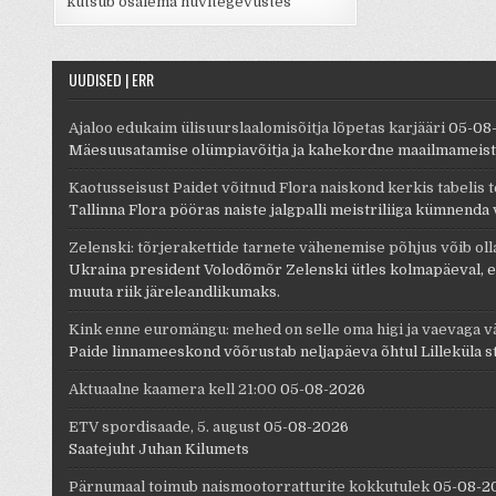
kutsub osalema huvitegevustes
UUDISED | ERR
Ajaloo edukaim ülisuurslaalomisõitja lõpetas karjääri
05-08
Mäesuusatamise olümpiavõitja ja kahekordne maailmameister
Kaotusseisust Paidet võitnud Flora naiskond kerkis tabelis 
Tallinna Flora pööras naiste jalgpalli meistriliiga kümnenda 
Zelenski: tõrjerakettide tarnete vähenemise põhjus võib olla 
Ukraina president Volodõmõr Zelenski ütles kolmapäeval, et ü
muuta riik järeleandlikumaks.
Kink enne euromängu: mehed on selle oma higi ja vaevaga vä
Paide linnameeskond võõrustab neljapäeva õhtul Lilleküla st
Aktuaalne kaamera kell 21:00
05-08-2026
ETV spordisaade, 5. august
05-08-2026
Saatejuht Juhan Kilumets
Pärnumaal toimub naismootorratturite kokkutulek
05-08-2