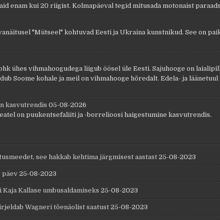
id enam kui 20 riigist. Kolmapäeval tegid mitusada motonaist paraads
avanäitusel "Mütseel" kohtuvad Eesti ja Ukraina kunstnikud. See on pai
 ühes vihmahoogudega liigub öösel üle Eesti. Sajuhooge on laialipilluta
ub Soome kohale ja meil on vihmahooge hõredalt. Edela- ja läänetuul 
on kasvutrendis
05-08-2026
tel on puukentsefaliiti ja -borrelioosi haigestumine kasvutrendis.
oetusmeedet, see hakkab kehtima järgmisest aastast
25-08-2023
e päev
25-08-2023
si Kaja Kallase umbusaldamiseks
25-08-2023
kirjeldab Wagneri tõenäolist saatust
25-08-2023