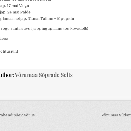
ap. 17.mai Valga
jap. 24.mai Paide
lamaa neljap. 31.mai Tallinn + lõpupidu
 rege rauta suvel ja õpinguplaane tee kevadel!:)
dega
litusjuht
uthor:
Võrumaa Sõprade Selts
rimine
vahendipäev Võrus
Võrumaa Südam