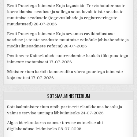
Eesti Puuetega Inimeste Koja tagasiside Tervishoiuteenuste
korraldamise seaduse ja sellega seonduvalt teiste seaduste
muutmise seadusele (tegevuslubade ja registreeringute
muudatused)
28-07-2026
Eesti Puuetega Inimeste Koja arvamus ravikindlustuse
seaduse ja teiste seaduste muutmise eelnõule (abivahendite ja
meditsiiniseadmete reform)
28-07-2026
Postimees: Kaitsekulude suurendamine haukab tüki puuetega
inimeste toetamisest
17-07-2026
Ministeerium kärbib kümnendiku võrra puuetega inimeste
koja toetust
17-07-2026
SOTSIAALMINISTEERIUM
Sotsiaalministeerium otsib partnerit elanikkonna heaolu ja
vaimse tervise uuringu läbiviimiseks
24-07-2026
Algas ideekonkurss vaimse tervise astmelise abi
digilahenduse leidmiseks
08-07-2026