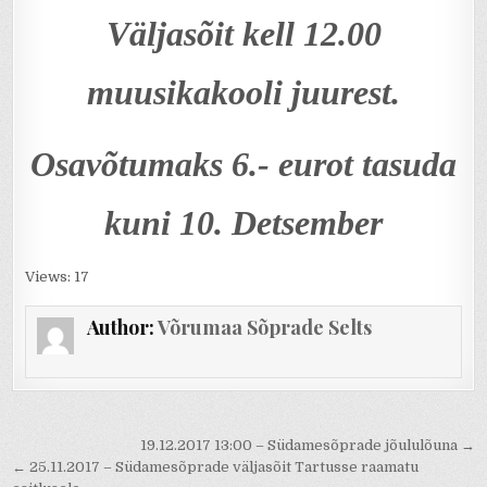
Väljasõit kell 12.00
muusikakooli juurest.
Osavõtumaks 6.- eurot tasuda
kuni 10. Detsember
Views: 17
Author:
Võrumaa Sõprade Selts
Navigeerimine
19.12.2017 13:00 – Südamesõprade jõululõuna →
← 25.11.2017 – Südamesõprade väljasõit Tartusse raamatu