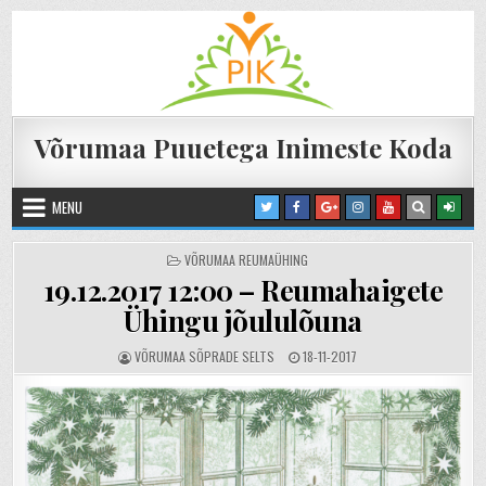
Skip to content
Võrumaa Puuetega Inimeste Koda
MENU
POSTED IN
VÕRUMAA REUMAÜHING
19.12.2017 12:00 – Reumahaigete
Ühingu jõululõuna
AUTHOR:
PUBLISHED DATE:
VÕRUMAA SÕPRADE SELTS
18-11-2017