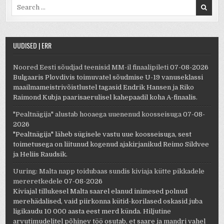
Search for:
UUDISED | ERR
Noored Eesti sõudjad teenisid MM-il finaalipileti
07-08-2026
Bulgaaris Plovdivis toimuvatel sõudmise U-19 vanuseklassi
maailmameistrivõistlustel tagasid Endrik Hansen ja Riko
Raimond Kubja paarisaerulisel kahepaadil koha A-finaalis.
"Pealtnägija" alustab hooaega uuenenud koosseisuga
07-08-
2026
"Pealtnägija" läheb sügisele vastu uue koosseisuga, sest
toimetusega on liitunud kogenud ajakirjanikud Reimo Sildvee
ja Heliis Raudsik.
Uuring: Malta napp toidubaas sundis kiviaja kütte pikkadele
mereretkedele
07-08-2026
Kiviajal tillukesel Malta saarel elanud inimesed polnud
merehädalised, vaid piirkonna kütid-korilased oskasid juba
ligikaudu 10 000 aasta eest merd künda. Hiljutine
arvutimudelitel põhinev töö osutab, et saare ja mandri vahel