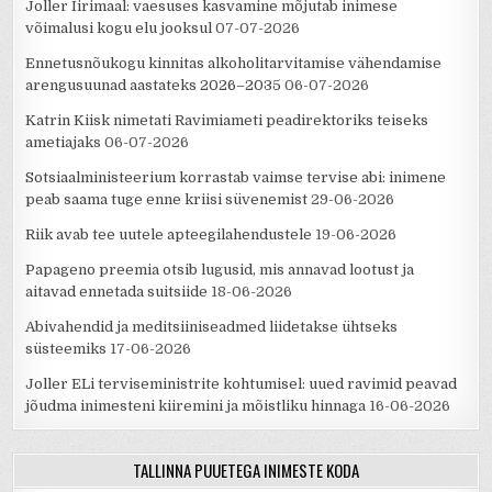
Joller Iirimaal: vaesuses kasvamine mõjutab inimese
võimalusi kogu elu jooksul
07-07-2026
Ennetusnõukogu kinnitas alkoholitarvitamise vähendamise
arengusuunad aastateks 2026–2035
06-07-2026
Katrin Kiisk nimetati Ravimiameti peadirektoriks teiseks
ametiajaks
06-07-2026
Sotsiaalministeerium korrastab vaimse tervise abi: inimene
peab saama tuge enne kriisi süvenemist
29-06-2026
Riik avab tee uutele apteegilahendustele
19-06-2026
Papageno preemia otsib lugusid, mis annavad lootust ja
aitavad ennetada suitsiide
18-06-2026
Abivahendid ja meditsiiniseadmed liidetakse ühtseks
süsteemiks
17-06-2026
Joller ELi terviseministrite kohtumisel: uued ravimid peavad
jõudma inimesteni kiiremini ja mõistliku hinnaga
16-06-2026
TALLINNA PUUETEGA INIMESTE KODA