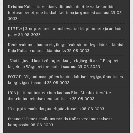
Kristina Kallas tutvustas valitsuskabinetile väikekoolide
toetusmeedet, see hakkab kehtima järgmisest aastast
25-08-
2023
KUULA | 3. septembril toimub Avatud triiphoonete ja aedade
päev
25-08-2023
Keskerakond alustab riigikogu fraktsioonidega läbirääkimisi
Kaja Kallase umbusaldamiseks
25-08-2023
„Nad hajuvad laiali või tapetakse järk-järgult ära.“ Ekspert
kirjeldab Wagneri tõenäolist saatust
25-08-2023
FOTOD | Viljandimaal põles kaubik lahtise leegiga, õnnetuses
keegi viga ei saanud
25-08-2023
USA justiitsministeerium kaebas Elon Muski ettevõtte
diskrimineerimise eest kohtusse
25-08-2023
10 nippi ideaalseks pudelipäevituseks
25-08-2023
Financial Times: maikuus rääkis Kallas veel moraalsest
kompassist
25-08-2023