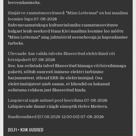
leevendamiseks.
Sinijärve raamatusoovitused: "Minu Lottemaa" on kui maailma
loomise lugu
07-08-2026
Rahvusraamatukogu kultuurinõuniku raamatusoovituste
hulgast leiab seekord Hana Kivi maailma loomise loo mõõtu
"Minu Lottemaa" ning juhtnöörid seenehooaja ja hapendamise
tarbeks.
Ülevaade: kas valida talveks fikseeritud elektrihind või
börsipakett
07-08-2026
See, kas eelistada talvel fikseeritud hinnaga või börsihinnaga
paketti, sõltub suuresti inimese elektri tarbimise
harjumustest, ütlesid ERR-ile elektrimüüjad. Osa
elektrimüüjatest näeb samas, et kliendid on hakanud
eelistama rohkem just fikseeritud hinda.
Laupäeval sajab mitmel pool hoovihma
07-08-2026
Lähipäevade ilmast räägib sünoptik Helve Meitern.
Raadiouudised (07.08.2026 12:00:00)
07-08-2026
DELFI > KÕIK UUDISED