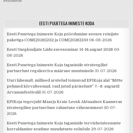
esitlusele
EESTI PUUETEGA INIMESTE KODA
Eesti Puuetega Inimeste Koja pöördumine seoses reisijate
paketiga COM(2026)232 ja COM(2026)233
06-08-2026
Eesti Vaegkuuljate Liidu suveseminar 14-16.august 2026
03-
08-2026
Eesti Puuetega Inimeste Koja tagasiside strateegilist
partnerlust reguleeriva määruse muutmisele
31-07-2026
Uuri lähemalt, millised arutelud toimuvad EPIKoja alal “Mitte
pehmed kõrvalteemad, vaid jutud päriselust!” 7.–8. augustil
Arvamusfestivalil
31-07-2026
EPIKoja tegevjuht Maarja Krais-Leosk Aktuaalses Kaameras
strateegilise partnerluse rahastuse vähenemisest
30-07-
2026
Eesti Puuetega Inimeste Koja tagasiside tervishoiuteenuste
korraldamise seaduse muudatuste eelnõule
29-07-2026