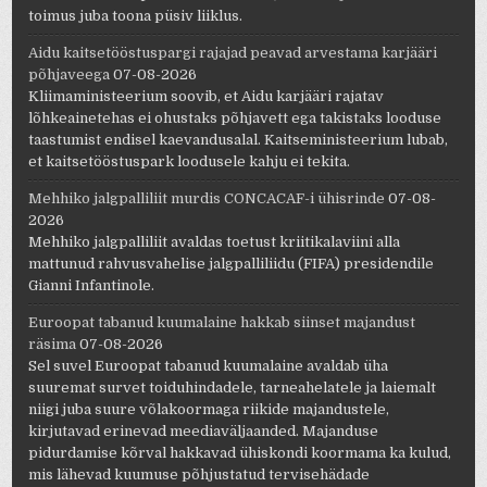
toimus juba toona püsiv liiklus.
Aidu kaitsetööstuspargi rajajad peavad arvestama karjääri
põhjaveega
07-08-2026
Kliimaministeerium soovib, et Aidu karjääri rajatav
lõhkeainetehas ei ohustaks põhjavett ega takistaks looduse
taastumist endisel kaevandusalal. Kaitseministeerium lubab,
et kaitsetööstuspark loodusele kahju ei tekita.
Mehhiko jalgpalliliit murdis CONCACAF-i ühisrinde
07-08-
2026
Mehhiko jalgpalliliit avaldas toetust kriitikalaviini alla
mattunud rahvusvahelise jalgpalliliidu (FIFA) presidendile
Gianni Infantinole.
Euroopat tabanud kuumalaine hakkab siinset majandust
räsima
07-08-2026
Sel suvel Euroopat tabanud kuumalaine avaldab üha
suuremat survet toiduhindadele, tarneahelatele ja laiemalt
niigi juba suure võlakoormaga riikide majandustele,
kirjutavad erinevad meediaväljaanded. Majanduse
pidurdamise kõrval hakkavad ühiskondi koormama ka kulud,
mis lähevad kuumuse põhjustatud tervisehädade